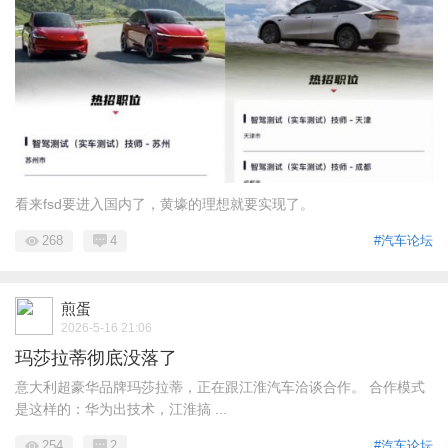
看来fsd要进入国内了，黄壕的理想就要实现了。
268
4
#汽车论坛
煎蛋
2026-5-16 21:06
玛莎拉蒂彻底没落了
意大利超豪华品牌玛莎拉蒂，正在跟江淮汽车洽谈合作。 合作模式
是这样的：华为出技术，江淮搞 ...
254
2
#汽车论坛