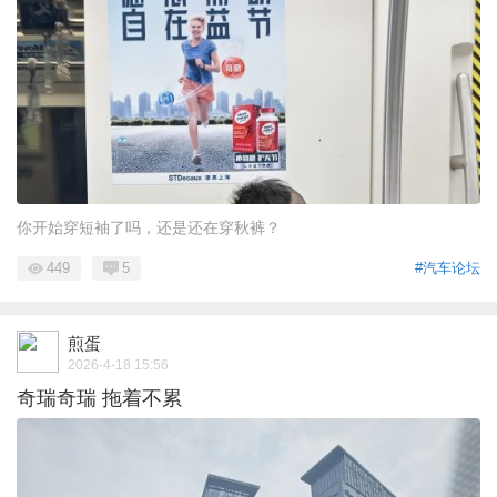
你开始穿短袖了吗，还是还在穿秋裤？
449
5
#汽车论坛
煎蛋
2026-4-18 15:56
奇瑞奇瑞 拖着不累