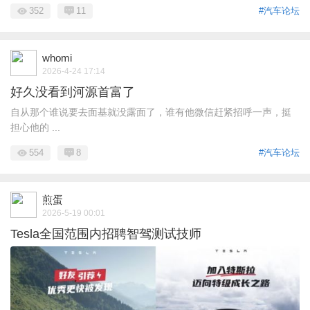
352
11
#汽车论坛
whomi
2026-4-24 17:14
好久没看到河源首富了
自从那个谁说要去面基就没露面了，谁有他微信赶紧招呼一声，挺
担心他的 ...
554
8
#汽车论坛
煎蛋
2026-5-19 00:01
Tesla全国范围内招聘智驾测试技师