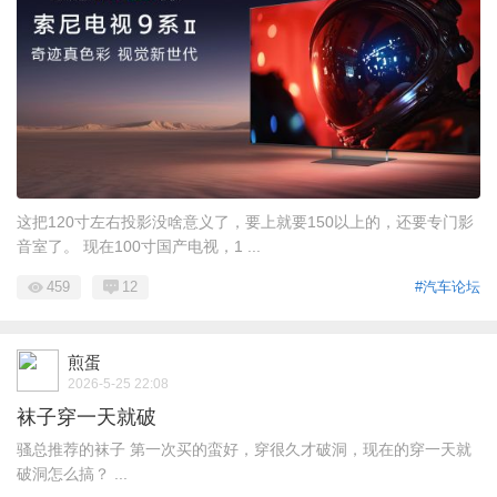
这把120寸左右投影没啥意义了，要上就要150以上的，还要专门影
音室了。 现在100寸国产电视，1 ...
459
12
#汽车论坛
煎蛋
2026-5-25 22:08
袜子穿一天就破
骚总推荐的袜子 第一次买的蛮好，穿很久才破洞，现在的穿一天就
破洞怎么搞？ ...