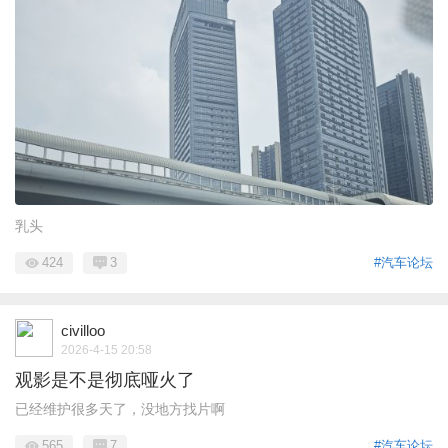
乳头
424
3
#汽车论坛
civilloo
2026-4-15 20:58
观影是不是彻底哑火了
已经维护很多天了，没地方找片啊
565
7
#汽车论坛